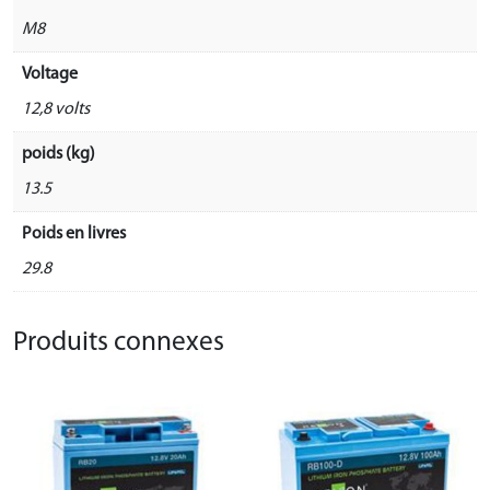
M8
Voltage
12,8 volts
poids (kg)
13.5
Poids en livres
29.8
Produits connexes