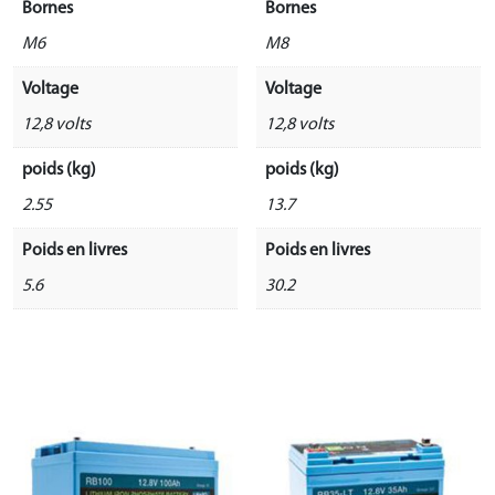
Bornes
Bornes
M6
M8
Voltage
Voltage
12,8 volts
12,8 volts
poids (kg)
poids (kg)
2.55
13.7
Poids en livres
Poids en livres
5.6
30.2