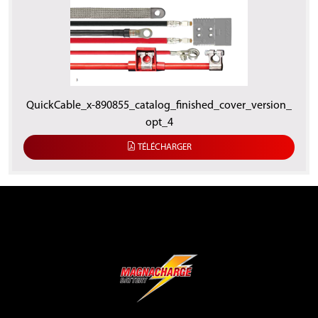
QuickCable_x-890855_catalog_finished_cover_version_
opt_4
TÉLÉCHARGER