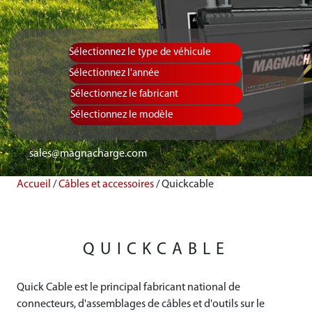
Sélectionnez le type de véhicule
Equipment Ty
Sélectionnez l
Sélectionnez le
sales@magnacharge.com
Accueil
/
Câbles et accessoires
/
Quickcable
QUICKCABLE
Quick Cable est le principal fabricant national de
connecteurs, d'assemblages de câbles et d'outils sur le